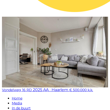
2025 AA · Haarlem
Vondelweg 16 RD
€ 500.000 k.k.
Home
Media
In de buurt