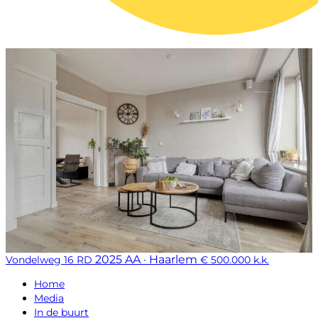
2025 AA · Haarlem
Vondelweg 16 RD
€ 500.000 k.k.
Home
Media
In de buurt