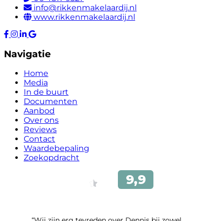
info@rikkenmakelaardij.nl
www.rikkenmakelaardij.nl
Navigatie
Home
Media
In de buurt
Documenten
Aanbod
Over ons
Reviews
Contact
Waardebepaling
Zoekopdracht
“Wij zijn erg tevreden over Dennis bij zowel